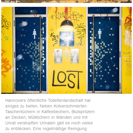
Hannovers öffentliche Toilettenlandschaft hat
einiges zu bieten. Neben Kotverschmierten
Taschentüchern in Kaffeebechern, Blutspritzern
an Decken, Mülllöchern in Wänden und mit
Unrat verstopften Urinalen gibt es noch vieles
zu entdecken. Eine regelmäßige Reinigung